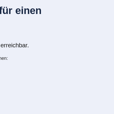
ür einen
erreichbar.
nen: